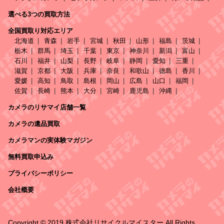
選べる3つの買取方法
全国買取り対応エリア
北海道
青森
岩手
宮城
秋田
山形
福島
茨城
栃木
群馬
埼玉
千葉
東京
神奈川
新潟
富山
石川
福井
山梨
長野
岐阜
静岡
愛知
三重
滋賀
京都
大阪
兵庫
奈良
和歌山
徳島
香川
愛媛
高知
鳥取
島根
岡山
広島
山口
福岡
佐賀
長崎
熊本
大分
宮崎
鹿児島
沖縄
カメラのリサマイ店舗一覧
カメラの遺品買取
カメラマンの実体験マガジン
無料買取申込み
プライバシーポリシー
会社概要
Copyright © 2019 株式会社リサイクルマイスター All Rights