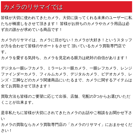
皆様が大切に使われてきたカメラ。大切に扱ってくれる未来のユーザーに私
たちが橋渡しをさせて頂きます！ 皆様がお持ちのカメラやカメラ用品は必
ず次の誰かが求めている商品です！
カメラのリサマイは、カメラに目がない！カメラが大好き！というスタッフ
が力を合わせて皆様のサポートをさせて 頂いているカメラ買取専門店で
す。
カメラを愛する気持ち、カメラを見定める眼力は絶対の自信があります！
デジタル一眼レフカメラ、ミラーレス一眼カメラ、一眼レフカメラ、レンジ
ファインダーカメラ、フィルムカメラ、デジタルカメラ、ビデオカメラ、レ
ンズ・三脚などのカメラ関連商品にいたるまで、カメラに関するアイテムは
全てお買取させて頂きます！
買取方法も皆様のご要望に応じて出張、店舗、宅配の3つからお選びいただ
くことが出来ます。
是非私たちに皆様が大切にされてきたカメラのお話やご相談をお聞かせ下さ
い
カメラの買取ならカメラ買取専門店の「カメラのリサマイ」におまかせくだ
さい！