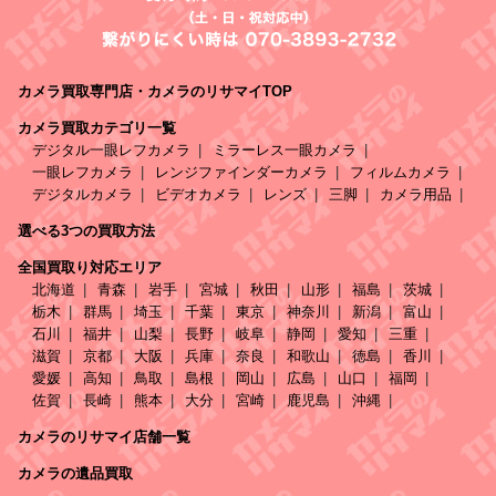
カメラ買取専門店・カメラのリサマイTOP
カメラ買取カテゴリ一覧
デジタル一眼レフカメラ
ミラーレス一眼カメラ
一眼レフカメラ
レンジファインダーカメラ
フィルムカメラ
デジタルカメラ
ビデオカメラ
レンズ
三脚
カメラ用品
選べる3つの買取方法
全国買取り対応エリア
北海道
青森
岩手
宮城
秋田
山形
福島
茨城
栃木
群馬
埼玉
千葉
東京
神奈川
新潟
富山
石川
福井
山梨
長野
岐阜
静岡
愛知
三重
滋賀
京都
大阪
兵庫
奈良
和歌山
徳島
香川
愛媛
高知
鳥取
島根
岡山
広島
山口
福岡
佐賀
長崎
熊本
大分
宮崎
鹿児島
沖縄
カメラのリサマイ店舗一覧
カメラの遺品買取