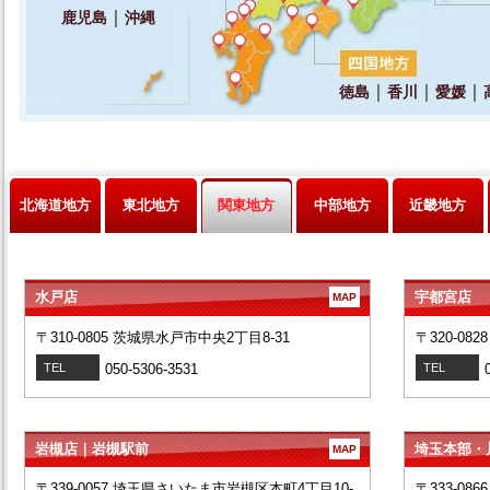
北海道地方
東北地方
関東地方
中部地方
近畿地方
水戸店
宇都宮店
MAP
〒310-0805 茨城県水戸市中央2丁目8-31
〒320-08
TEL
050-5306-3531
TEL
岩槻店｜岩槻駅前
埼玉本部・
MAP
〒339-0057 埼玉県さいたま市岩槻区本町4丁目10-
〒333-08