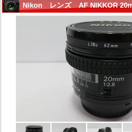
Nikon レンズ AF NIKKOR 20