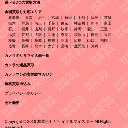
選べる3つの買取方法
全国買取り対応エリア
北海道
青森
岩手
宮城
秋田
山形
福島
茨城
栃木
群馬
埼玉
千葉
東京
神奈川
新潟
富山
石川
福井
山梨
長野
岐阜
静岡
愛知
三重
滋賀
京都
大阪
兵庫
奈良
和歌山
徳島
香川
愛媛
高知
鳥取
島根
岡山
広島
山口
福岡
佐賀
長崎
熊本
大分
宮崎
鹿児島
沖縄
カメラのリサマイ店舗一覧
カメラの遺品買取
カメラマンの実体験マガジン
無料買取申込み
プライバシーポリシー
会社概要
Copyright © 2019 株式会社リサイクルマイスター All Rights
Reserved.