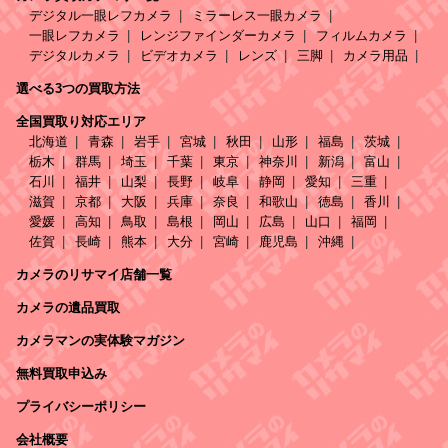
デジタル一眼レフカメラ
ミラーレス一眼カメラ
一眼レフカメラ
レンジファインダーカメラ
フィルムカメラ
デジタルカメラ
ビデオカメラ
レンズ
三脚
カメラ用品
選べる3つの買取方法
全国買取り対応エリア
北海道
青森
岩手
宮城
秋田
山形
福島
茨城
栃木
群馬
埼玉
千葉
東京
神奈川
新潟
富山
石川
福井
山梨
長野
岐阜
静岡
愛知
三重
滋賀
京都
大阪
兵庫
奈良
和歌山
徳島
香川
愛媛
高知
鳥取
島根
岡山
広島
山口
福岡
佐賀
長崎
熊本
大分
宮崎
鹿児島
沖縄
カメラのリサマイ店舗一覧
カメラの遺品買取
カメラマンの実体験マガジン
無料買取申込み
プライバシーポリシー
会社概要