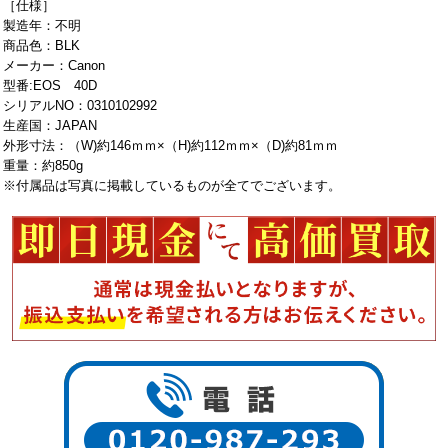
［仕様］
製造年：不明
商品色：BLK
メーカー：Canon
型番:EOS 40D
シリアルNO：0310102992
生産国：JAPAN
外形寸法：（W)約146ｍｍ×（H)約112ｍｍ×（D)約81ｍｍ
重量：約850g
※付属品は写真に掲載しているものが全てでございます。