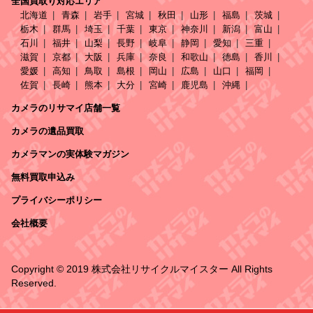
全国買取り対応エリア
北海道
青森
岩手
宮城
秋田
山形
福島
茨城
栃木
群馬
埼玉
千葉
東京
神奈川
新潟
富山
石川
福井
山梨
長野
岐阜
静岡
愛知
三重
滋賀
京都
大阪
兵庫
奈良
和歌山
徳島
香川
愛媛
高知
鳥取
島根
岡山
広島
山口
福岡
佐賀
長崎
熊本
大分
宮崎
鹿児島
沖縄
カメラのリサマイ店舗一覧
カメラの遺品買取
カメラマンの実体験マガジン
無料買取申込み
プライバシーポリシー
会社概要
Copyright © 2019 株式会社リサイクルマイスター All Rights
Reserved.