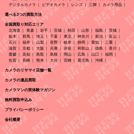
デジタルカメラ
ビデオカメラ
レンズ
三脚
カメラ用品
選べる3つの買取方法
全国買取り対応エリア
北海道
青森
岩手
宮城
秋田
山形
福島
茨城
栃木
群馬
埼玉
千葉
東京
神奈川
新潟
富山
石川
福井
山梨
長野
岐阜
静岡
愛知
三重
滋賀
京都
大阪
兵庫
奈良
和歌山
徳島
香川
愛媛
高知
鳥取
島根
岡山
広島
山口
福岡
佐賀
長崎
熊本
大分
宮崎
鹿児島
沖縄
カメラのリサマイ店舗一覧
カメラの遺品買取
カメラマンの実体験マガジン
無料買取申込み
プライバシーポリシー
会社概要