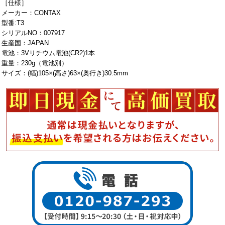
［仕様］
メーカー：CONTAX
型番:T3
シリアルNO：007917
生産国：JAPAN
電池：3Vリチウム電池(CR2)1本
重量：230g（電池別）
サイズ：(幅)105×(高さ)63×(奥行き)30.5mm