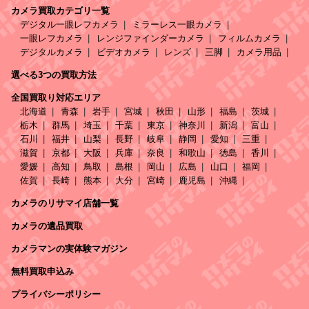
カメラ買取カテゴリ一覧
デジタル一眼レフカメラ
ミラーレス一眼カメラ
一眼レフカメラ
レンジファインダーカメラ
フィルムカメラ
デジタルカメラ
ビデオカメラ
レンズ
三脚
カメラ用品
選べる3つの買取方法
全国買取り対応エリア
北海道
青森
岩手
宮城
秋田
山形
福島
茨城
栃木
群馬
埼玉
千葉
東京
神奈川
新潟
富山
石川
福井
山梨
長野
岐阜
静岡
愛知
三重
滋賀
京都
大阪
兵庫
奈良
和歌山
徳島
香川
愛媛
高知
鳥取
島根
岡山
広島
山口
福岡
佐賀
長崎
熊本
大分
宮崎
鹿児島
沖縄
カメラのリサマイ店舗一覧
カメラの遺品買取
カメラマンの実体験マガジン
無料買取申込み
プライバシーポリシー