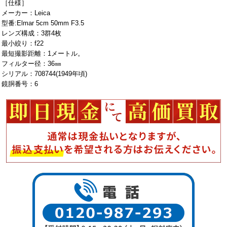
［仕様］
メーカー：Leica
型番:Elmar 5cm 50mm F3.5
レンズ構成：3群4枚
最小絞り：f22
最短撮影距離：1メートル。
フィルター径：36㎜
シリアル：708744(1949年頃)
鏡胴番号：6