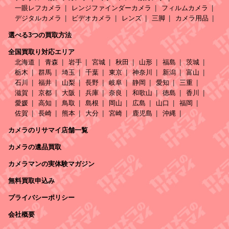
一眼レフカメラ
レンジファインダーカメラ
フィルムカメラ
デジタルカメラ
ビデオカメラ
レンズ
三脚
カメラ用品
選べる3つの買取方法
全国買取り対応エリア
北海道
青森
岩手
宮城
秋田
山形
福島
茨城
栃木
群馬
埼玉
千葉
東京
神奈川
新潟
富山
石川
福井
山梨
長野
岐阜
静岡
愛知
三重
滋賀
京都
大阪
兵庫
奈良
和歌山
徳島
香川
愛媛
高知
鳥取
島根
岡山
広島
山口
福岡
佐賀
長崎
熊本
大分
宮崎
鹿児島
沖縄
カメラのリサマイ店舗一覧
カメラの遺品買取
カメラマンの実体験マガジン
無料買取申込み
プライバシーポリシー
会社概要