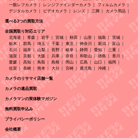
一眼レフカメラ
レンジファインダーカメラ
フィルムカメラ
デジタルカメラ
ビデオカメラ
レンズ
三脚
カメラ用品
選べる3つの買取方法
全国買取り対応エリア
北海道
青森
岩手
宮城
秋田
山形
福島
茨城
栃木
群馬
埼玉
千葉
東京
神奈川
新潟
富山
石川
福井
山梨
長野
岐阜
静岡
愛知
三重
滋賀
京都
大阪
兵庫
奈良
和歌山
徳島
香川
愛媛
高知
鳥取
島根
岡山
広島
山口
福岡
佐賀
長崎
熊本
大分
宮崎
鹿児島
沖縄
カメラのリサマイ店舗一覧
カメラの遺品買取
カメラマンの実体験マガジン
無料買取申込み
プライバシーポリシー
会社概要