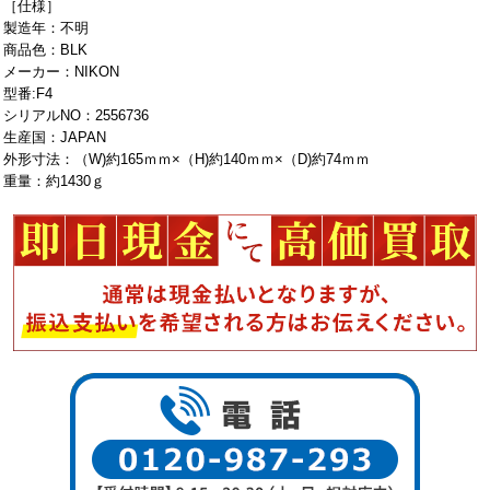
［仕様］
製造年：不明
商品色：BLK
メーカー：NIKON
型番:F4
シリアルNO：2556736
生産国：JAPAN
外形寸法：（W)約165ｍｍ×（H)約140ｍｍ×（D)約74ｍｍ
重量：約1430ｇ