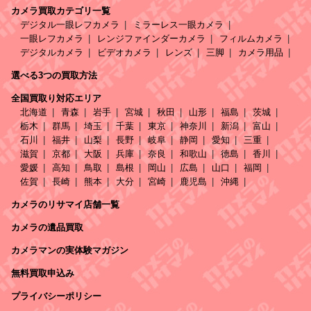
カメラ買取カテゴリ一覧
デジタル一眼レフカメラ
ミラーレス一眼カメラ
一眼レフカメラ
レンジファインダーカメラ
フィルムカメラ
デジタルカメラ
ビデオカメラ
レンズ
三脚
カメラ用品
選べる3つの買取方法
全国買取り対応エリア
北海道
青森
岩手
宮城
秋田
山形
福島
茨城
栃木
群馬
埼玉
千葉
東京
神奈川
新潟
富山
石川
福井
山梨
長野
岐阜
静岡
愛知
三重
滋賀
京都
大阪
兵庫
奈良
和歌山
徳島
香川
愛媛
高知
鳥取
島根
岡山
広島
山口
福岡
佐賀
長崎
熊本
大分
宮崎
鹿児島
沖縄
カメラのリサマイ店舗一覧
カメラの遺品買取
カメラマンの実体験マガジン
無料買取申込み
プライバシーポリシー