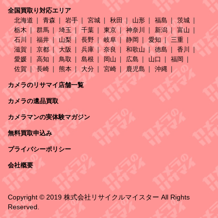
全国買取り対応エリア
北海道
青森
岩手
宮城
秋田
山形
福島
茨城
栃木
群馬
埼玉
千葉
東京
神奈川
新潟
富山
石川
福井
山梨
長野
岐阜
静岡
愛知
三重
滋賀
京都
大阪
兵庫
奈良
和歌山
徳島
香川
愛媛
高知
鳥取
島根
岡山
広島
山口
福岡
佐賀
長崎
熊本
大分
宮崎
鹿児島
沖縄
カメラのリサマイ店舗一覧
カメラの遺品買取
カメラマンの実体験マガジン
無料買取申込み
プライバシーポリシー
会社概要
Copyright © 2019 株式会社リサイクルマイスター All Rights
Reserved.