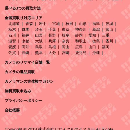
選べる3つの買取方法
全国買取り対応エリア
北海道
青森
岩手
宮城
秋田
山形
福島
茨城
栃木
群馬
埼玉
千葉
東京
神奈川
新潟
富山
石川
福井
山梨
長野
岐阜
静岡
愛知
三重
滋賀
京都
大阪
兵庫
奈良
和歌山
徳島
香川
愛媛
高知
鳥取
島根
岡山
広島
山口
福岡
佐賀
長崎
熊本
大分
宮崎
鹿児島
沖縄
カメラのリサマイ店舗一覧
カメラの遺品買取
カメラマンの実体験マガジン
無料買取申込み
プライバシーポリシー
会社概要
Copyright © 2019 株式会社リサイクルマイスター All Rights