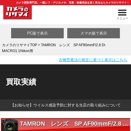
カメラ買取専門店。一眼レフ・デジカメや、写真・映像用品を高く売るならカメラのリサマイ！
メニュー
PC版で表示
スマホ版で表示
カメラのリサマイTOP
> TAMRON レンズ SP AF90mmF/2.8 Di
MACRO1:1Nikon用
買取カテゴリ一覧
古物営業法の規定に基づく表示はこちら
買取実績
【お知らせ】ウイルス感染予防に対する当店の取り組みについて
TAMRON レンズ SP AF90mmF/2.8 Di MACRO1:1Nikon用