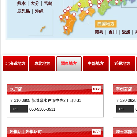
北海道地方
東北地方
関東地方
中部地方
近畿地方
水戸店
宇都宮店
MAP
〒310-0805 茨城県水戸市中央2丁目8-31
〒320-08
TEL
050-5306-3531
TEL
岩槻店｜岩槻駅前
埼玉本部・
MAP