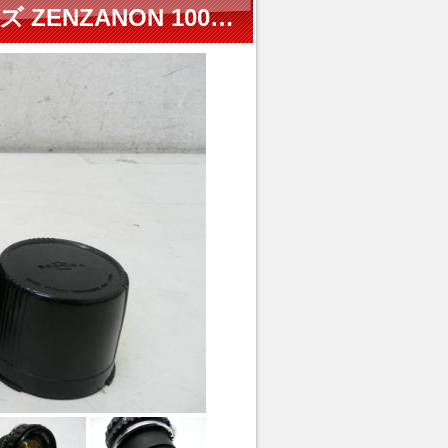
ZENZA BRONICA S2 EC系用レンズ ZENZANON 100mm F2.8