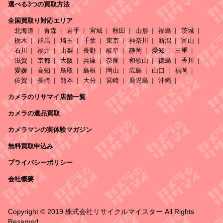
選べる3つの買取方法
全国買取り対応エリア
北海道
青森
岩手
宮城
秋田
山形
福島
茨城
栃木
群馬
埼玉
千葉
東京
神奈川
新潟
富山
石川
福井
山梨
長野
岐阜
静岡
愛知
三重
滋賀
京都
大阪
兵庫
奈良
和歌山
徳島
香川
愛媛
高知
鳥取
島根
岡山
広島
山口
福岡
佐賀
長崎
熊本
大分
宮崎
鹿児島
沖縄
カメラのリサマイ店舗一覧
カメラの遺品買取
カメラマンの実体験マガジン
無料買取申込み
プライバシーポリシー
会社概要
Copyright © 2019 株式会社リサイクルマイスター All Rights
Reserved.