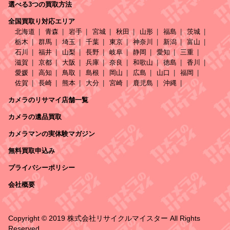
選べる3つの買取方法
全国買取り対応エリア
北海道
青森
岩手
宮城
秋田
山形
福島
茨城
栃木
群馬
埼玉
千葉
東京
神奈川
新潟
富山
石川
福井
山梨
長野
岐阜
静岡
愛知
三重
滋賀
京都
大阪
兵庫
奈良
和歌山
徳島
香川
愛媛
高知
鳥取
島根
岡山
広島
山口
福岡
佐賀
長崎
熊本
大分
宮崎
鹿児島
沖縄
カメラのリサマイ店舗一覧
カメラの遺品買取
カメラマンの実体験マガジン
無料買取申込み
プライバシーポリシー
会社概要
Copyright © 2019 株式会社リサイクルマイスター All Rights
Reserved.