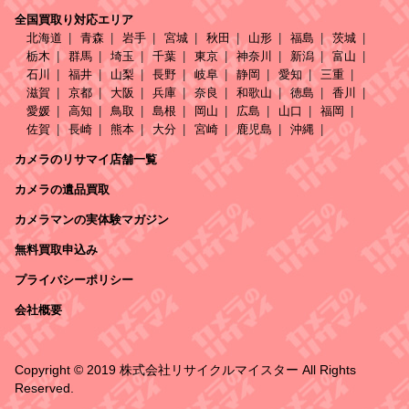
全国買取り対応エリア
北海道
青森
岩手
宮城
秋田
山形
福島
茨城
栃木
群馬
埼玉
千葉
東京
神奈川
新潟
富山
石川
福井
山梨
長野
岐阜
静岡
愛知
三重
滋賀
京都
大阪
兵庫
奈良
和歌山
徳島
香川
愛媛
高知
鳥取
島根
岡山
広島
山口
福岡
佐賀
長崎
熊本
大分
宮崎
鹿児島
沖縄
カメラのリサマイ店舗一覧
カメラの遺品買取
カメラマンの実体験マガジン
無料買取申込み
プライバシーポリシー
会社概要
Copyright © 2019 株式会社リサイクルマイスター All Rights
Reserved.