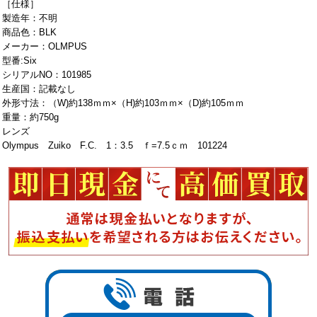
［仕様］
製造年：不明
商品色：BLK
メーカー：OLMPUS
型番:Six
シリアルNO：101985
生産国：記載なし
外形寸法：（W)約138ｍｍ×（H)約103ｍｍ×（D)約105ｍｍ
重量：約750g
レンズ
Olympus Zuiko F.C. 1：3.5 ｆ=7.5ｃｍ 101224