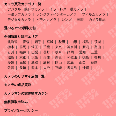
カメラ買取カテゴリ一覧
デジタル一眼レフカメラ
ミラーレス一眼カメラ
一眼レフカメラ
レンジファインダーカメラ
フィルムカメラ
デジタルカメラ
ビデオカメラ
レンズ
三脚
カメラ用品
選べる3つの買取方法
全国買取り対応エリア
北海道
青森
岩手
宮城
秋田
山形
福島
茨城
栃木
群馬
埼玉
千葉
東京
神奈川
新潟
富山
石川
福井
山梨
長野
岐阜
静岡
愛知
三重
滋賀
京都
大阪
兵庫
奈良
和歌山
徳島
香川
愛媛
高知
鳥取
島根
岡山
広島
山口
福岡
佐賀
長崎
熊本
大分
宮崎
鹿児島
沖縄
カメラのリサマイ店舗一覧
カメラの遺品買取
カメラマンの実体験マガジン
無料買取申込み
プライバシーポリシー