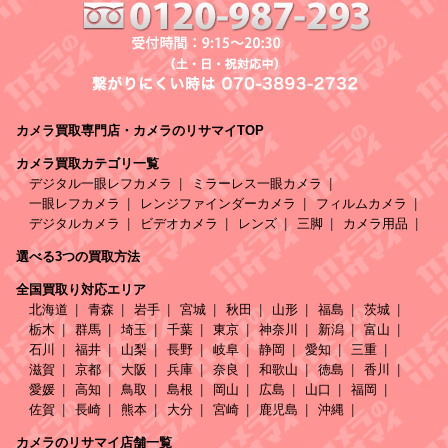
カメラ買取専門店・カメラのリサマイTOP
カメラ買取カテゴリ一覧
デジタル一眼レフカメラ
ミラーレス一眼カメラ
一眼レフカメラ
レンジファインダーカメラ
フィルムカメラ
デジタルカメラ
ビデオカメラ
レンズ
三脚
カメラ用品
選べる3つの買取方法
全国買取り対応エリア
北海道
青森
岩手
宮城
秋田
山形
福島
茨城
栃木
群馬
埼玉
千葉
東京
神奈川
新潟
富山
石川
福井
山梨
長野
岐阜
静岡
愛知
三重
滋賀
京都
大阪
兵庫
奈良
和歌山
徳島
香川
愛媛
高知
鳥取
島根
岡山
広島
山口
福岡
佐賀
長崎
熊本
大分
宮崎
鹿児島
沖縄
カメラのリサマイ店舗一覧