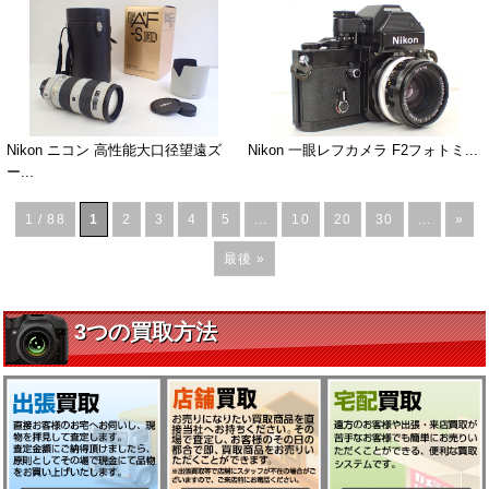
Nikon ニコン 高性能大口径望遠ズ
Nikon 一眼レフカメラ F2フォトミ...
ー...
1 / 88
1
2
3
4
5
...
10
20
30
...
»
最後 »