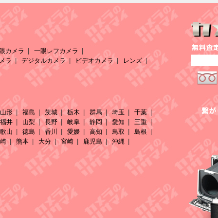
眼カメラ
一眼レフカメラ
メラ
デジタルカメラ
ビデオカメラ
レンズ
山形
福島
茨城
栃木
群馬
埼玉
千葉
福井
山梨
長野
岐阜
静岡
愛知
三重
歌山
徳島
香川
愛媛
高知
鳥取
島根
崎
熊本
大分
宮崎
鹿児島
沖縄