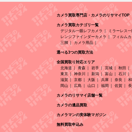
カメラ買取専門店・カメラのリサマイTOP
カメラ買取カテゴリ一覧
デジタル一眼レフカメラ
ミラーレス一
レンジファインダーカメラ
フィルムカ
三脚
カメラ用品
選べる3つの買取方法
全国買取り対応エリア
北海道
青森
岩手
宮城
秋田
東京
神奈川
新潟
富山
石川
滋賀
京都
大阪
兵庫
奈良
和
岡山
広島
山口
福岡
佐賀
長
カメラのリサマイ店舗一覧
カメラの遺品買取
カメラマンの実体験マガジン
無料買取申込み