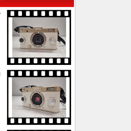
カ
、
な