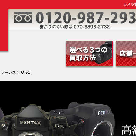
カメラ買
ミラーレス
> Q-S1