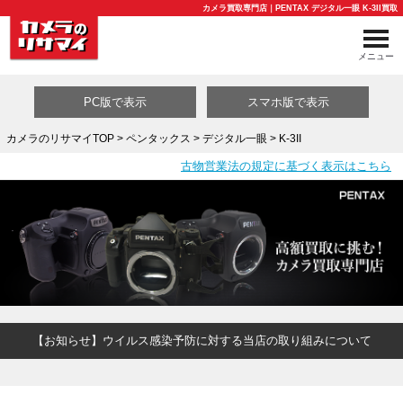
カメラ買取専門店｜PENTAX デジタル一眼 K-3II買取
メニュー
PC版で表示
スマホ版で表示
カメラのリサマイTOP
>
ペンタックス
>
デジタル一眼
> K-3II
古物営業法の規定に基づく表示はこちら
買取カテゴリ一覧
【お知らせ】ウイルス感染予防に対する当店の取り組みについて