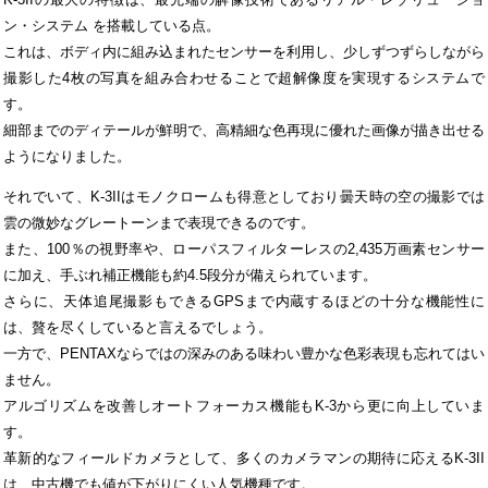
ン・システム を搭載している点。
これは、ボディ内に組み込まれたセンサーを利用し、少しずつずらしながら
撮影した4枚の写真を組み合わせることで超解像度を実現するシステムで
す。
細部までのディテールが鮮明で、高精細な色再現に優れた画像が描き出せる
ようになりました。
それでいて、K-3IIはモノクロームも得意としており曇天時の空の撮影では
雲の微妙なグレートーンまで表現できるのです。
また、100％の視野率や、ローパスフィルターレスの2,435万画素センサー
に加え、手ぶれ補正機能も約4.5段分が備えられています。
さらに、天体追尾撮影もできるGPSまで内蔵するほどの十分な機能性に
は、贅を尽くしていると言えるでしょう。
一方で、PENTAXならではの深みのある味わい豊かな色彩表現も忘れてはい
ません。
アルゴリズムを改善しオートフォーカス機能もK-3から更に向上していま
す。
革新的なフィールドカメラとして、多くのカメラマンの期待に応えるK-3II
は、中古機でも値が下がりにくい人気機種です。