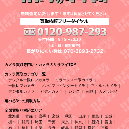
カメラ買取専門店・カメラのリサマイTOP
カメラ買取カテゴリ一覧
デジタル一眼レフカメラ
ミラーレス一眼カメラ
一眼レフカメラ
レンジファインダーカメラ
フィルムカメラ
デジタルカメラ
ビデオカメラ
レンズ
三脚
カメラ用品
選べる3つの買取方法
全国買取り対応エリア
北海道
青森
岩手
宮城
秋田
山形
福島
茨城
栃木
群馬
埼玉
千葉
東京
神奈川
新潟
富山
石川
福井
山梨
長野
岐阜
静岡
愛知
三重