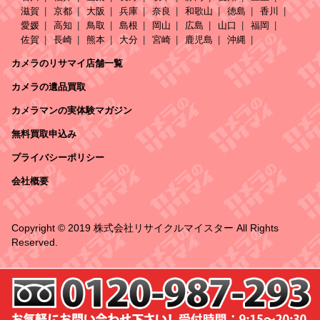
滋賀
京都
大阪
兵庫
奈良
和歌山
徳島
香川
愛媛
高知
鳥取
島根
岡山
広島
山口
福岡
佐賀
長崎
熊本
大分
宮崎
鹿児島
沖縄
カメラのリサマイ店舗一覧
カメラの遺品買取
カメラマンの実体験マガジン
無料買取申込み
プライバシーポリシー
会社概要
Copyright © 2019 株式会社リサイクルマイスター All Rights
Reserved.