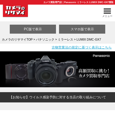
カメラ買取専門店｜Panasonic ミラーレス LUMIX DMC-GX7買取
メニュー
PC版で表示
スマホ版で表示
カメラのリサマイTOP
>
パナソニック
>
ミラーレス
> LUMIX DMC-GX7
古物営業法の規定に基づく表示はこちら
買取カテゴリ一覧
【お知らせ】ウイルス感染予防に対する当店の取り組みについて