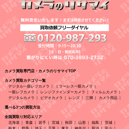
カメラ買取専門店・カメラのリサマイTOP
カメラ買取カテゴリ一覧
デジタル一眼レフカメラ
ミラーレス一眼カメラ
一眼レフカメラ
レンジファインダーカメラ
フィルムカメラ
デジタルカメラ
ビデオカメラ
レンズ
三脚
カメラ用品
選べる3つの買取方法
全国買取り対応エリア
北海道
青森
岩手
宮城
秋田
山形
福島
茨城
栃木
群馬
埼玉
千葉
東京
神奈川
新潟
富山