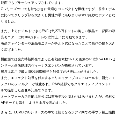
能面でもブラッシュアップされています。
Gシリーズの中でも持ち歩きに最適なコンパクトな機種ですが、前身モデル
に比べてグリップ部を大きくし男性の手にも収まりやすい絶妙なボディとな
りました。
また、上方にチルトできるEVFは約276万ドットの美しい液晶で、背面の液
晶モニターは約104万ドットの3型で上下に可動できます。
液晶ファインダーや液晶モニターがチルト式になったことで操作の幅を大き
く広げました。
機能面では発売時新開発であった有効画素数1600万画素の4/3型Live MOSセ
ンサーと画像処理のヴィーナスエンジンが搭載されています。
感度は常用で最大ISO25600相当と解像度が格段に上がりました。
また、エフェクト効果を付加するクリエイティブコントロールや、新たにモ
ノクロのフィルターが強化され、RAW撮影でもクリエイティブコントロー
ルで撮影した画像を記録できます。
オートフォーカス性能は測位点は前モデルと変わりはありませんが、多彩な
AFモードを備え、より自由度を高めました。
さらに、LUMIXのGシリーズの中では初となるボディ内での手ブレ補正機構