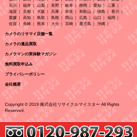
石川
福井
山梨
長野
岐阜
静岡
愛知
三重
滋賀
京都
大阪
兵庫
奈良
和歌山
徳島
香川
愛媛
高知
鳥取
島根
岡山
広島
山口
福岡
佐賀
長崎
熊本
大分
宮崎
鹿児島
沖縄
カメラのリサマイ店舗一覧
カメラの遺品買取
カメラマンの実体験マガジン
無料買取申込み
プライバシーポリシー
会社概要
Copyright © 2019 株式会社リサイクルマイスター All Rights
Reserved.