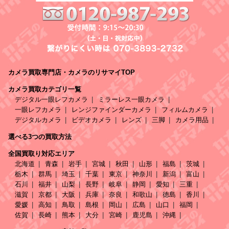
カメラ買取専門店・カメラのリサマイTOP
カメラ買取カテゴリ一覧
デジタル一眼レフカメラ
ミラーレス一眼カメラ
一眼レフカメラ
レンジファインダーカメラ
フィルムカメラ
デジタルカメラ
ビデオカメラ
レンズ
三脚
カメラ用品
選べる3つの買取方法
全国買取り対応エリア
北海道
青森
岩手
宮城
秋田
山形
福島
茨城
栃木
群馬
埼玉
千葉
東京
神奈川
新潟
富山
石川
福井
山梨
長野
岐阜
静岡
愛知
三重
滋賀
京都
大阪
兵庫
奈良
和歌山
徳島
香川
愛媛
高知
鳥取
島根
岡山
広島
山口
福岡
佐賀
長崎
熊本
大分
宮崎
鹿児島
沖縄