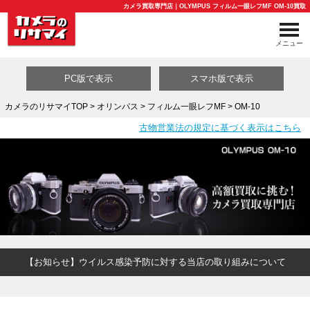
カメラ買取専門店｜OLYMPUS フィルム一眼レフMF OM-10買取
メニュー
PC版で表示
スマホ版で表示
カメラのリサマイTOP
>
オリンパス
>
フィルム一眼レフMF
> OM-10
古物営業法の規定に基づく表示はこちら
買取カテゴリ一覧
【お知らせ】ウイルス感染予防に対する当店の取り組みについて