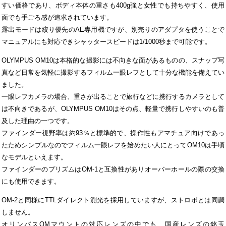
すい価格であり、ボディ本体の重さも400g強と女性でも持ちやすく、使用
面でも手ごろ感が追求されています。
露出モードは絞り優先のAE専用機ですが、別売りのアダプタを使うことで
マニュアルにも対応できシャッタースピードは1/1000秒まで可能です。
OLYMPUS OM10は本格的な撮影には不向きな面があるものの、スナップ写
真など日常を気軽に撮影するフィルム一眼レフとして十分な機能を備えてい
ました。
一眼レフカメラの場合、重さが出ることで旅行などに携行するカメラとして
は不向きであるが、OLYMPUS OM10はその点、軽量で携行しやすいのも普
及した理由の一つです。
ファインダー視野率は約93％と標準的で、操作性もアマチュア向けであっ
たためシンプルなのでフィルム一眼レフを始めたい人にとってOM10は手頃
なモデルといえます。
ファインダーのプリズムはOM-1と互換性がありオーバーホールの際の交換
にも使用できます。
OM-2と同様にTTLダイレクト測光を採用していますが、ストロボとは同調
しません。
オリンパスOMマウントの対応レンズの中でも、国産レンズの銘玉