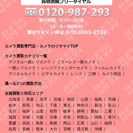
カメラ買取専門店・カメラのリサマイTOP
カメラ買取カテゴリ一覧
デジタル一眼レフカメラ
ミラーレス一眼カメラ
一眼レフカメラ
レンジファインダーカメラ
フィルムカメラ
デジタルカメラ
ビデオカメラ
レンズ
三脚
カメラ用品
選べる3つの買取方法
全国買取り対応エリア
北海道
青森
岩手
宮城
秋田
山形
福島
茨城
栃木
群馬
埼玉
千葉
東京
神奈川
新潟
富山
石川
福井
山梨
長野
岐阜
静岡
愛知
三重
滋賀
京都
大阪
兵庫
奈良
和歌山
徳島
香川
愛媛
高知
鳥取
島根
岡山
広島
山口
福岡
佐賀
長崎
熊本
大分
宮崎
鹿児島
沖縄