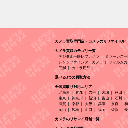
カメラ買取専門店・カメラのリサマイTOP
カメラ買取カテゴリ一覧
デジタル一眼レフカメラ
ミラーレス一
レンジファインダーカメラ
フィルムカ
三脚
カメラ用品
選べる3つの買取方法
全国買取り対応エリア
北海道
青森
岩手
宮城
秋田
東京
神奈川
新潟
富山
石川
滋賀
京都
大阪
兵庫
奈良
和
岡山
広島
山口
福岡
佐賀
長
カメラのリサマイ店舗一覧