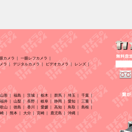
眼カメラ
一眼レフカメラ
メラ
デジタルカメラ
ビデオカメラ
レンズ
山形
福島
茨城
栃木
群馬
埼玉
千葉
福井
山梨
長野
岐阜
静岡
愛知
三重
歌山
徳島
香川
愛媛
高知
鳥取
島根
崎
熊本
大分
宮崎
鹿児島
沖縄