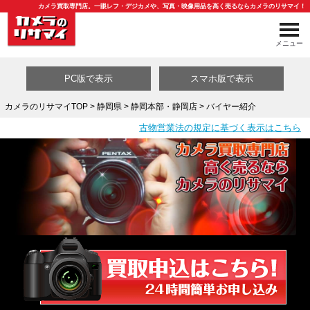
カメラ買取専門店。一眼レフ・デジカメや、写真・映像用品を高く売るならカメラのリサマイ！
メニュー
PC版で表示
スマホ版で表示
カメラのリサマイTOP
>
静岡県
>
静岡本部・静岡店
> バイヤー紹介
古物営業法の規定に基づく表示はこちら
買取カテゴリ一覧