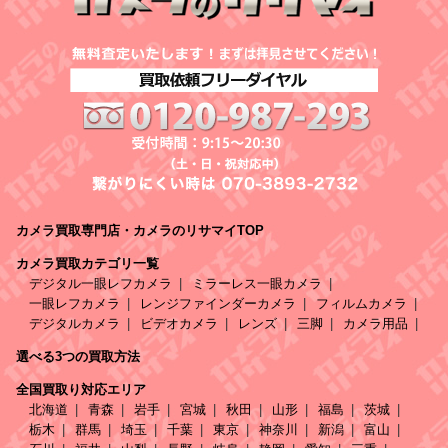
カメラ買取専門店・カメラのリサマイTOP
カメラ買取カテゴリ一覧
デジタル一眼レフカメラ
ミラーレス一眼カメラ
一眼レフカメラ
レンジファインダーカメラ
フィルムカメラ
デジタルカメラ
ビデオカメラ
レンズ
三脚
カメラ用品
選べる3つの買取方法
全国買取り対応エリア
北海道
青森
岩手
宮城
秋田
山形
福島
茨城
栃木
群馬
埼玉
千葉
東京
神奈川
新潟
富山