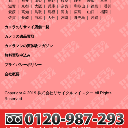
石川
福井
山梨
長野
岐阜
静岡
愛知
三重
滋賀
京都
大阪
兵庫
奈良
和歌山
徳島
香川
愛媛
高知
鳥取
島根
岡山
広島
山口
福岡
佐賀
長崎
熊本
大分
宮崎
鹿児島
沖縄
カメラのリサマイ店舗一覧
カメラの遺品買取
カメラマンの実体験マガジン
無料買取申込み
プライバシーポリシー
会社概要
Copyright © 2019 株式会社リサイクルマイスター All Rights
Reserved.