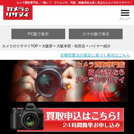
カメラ買取専門店。一眼レフ・デジカメや、写真・映像用品を高く売るならカメラのリサマイ！
メニュー
PC版で表示
スマホ版で表示
カメラのリサマイTOP
>
大阪府
>
大阪本部・吹田店
> バイヤー紹介
古物営業法の規定に基づく表示はこちら
買取カテゴリ一覧