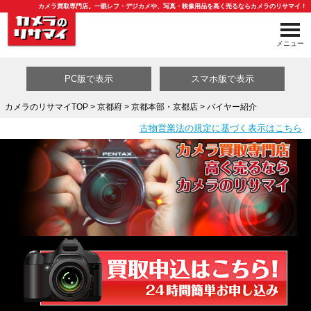
カメラ買取専門店。一眼レフ・デジカメや、写真・映像用品を高く売るならカメラのリサマイ！
メニュー
PC版で表示
スマホ版で表示
カメラのリサマイTOP
>
京都府
>
京都本部・京都店
> バイヤー紹介
古物営業法の規定に基づく表示はこちら
買取カテゴリ一覧