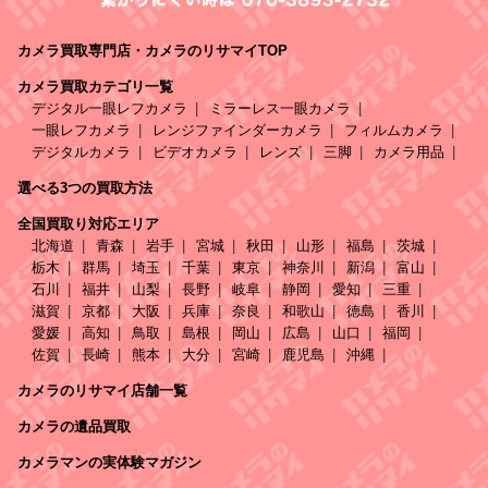
カメラ買取専門店・カメラのリサマイTOP
カメラ買取カテゴリ一覧
デジタル一眼レフカメラ
ミラーレス一眼カメラ
一眼レフカメラ
レンジファインダーカメラ
フィルムカメラ
デジタルカメラ
ビデオカメラ
レンズ
三脚
カメラ用品
選べる3つの買取方法
全国買取り対応エリア
北海道
青森
岩手
宮城
秋田
山形
福島
茨城
栃木
群馬
埼玉
千葉
東京
神奈川
新潟
富山
石川
福井
山梨
長野
岐阜
静岡
愛知
三重
滋賀
京都
大阪
兵庫
奈良
和歌山
徳島
香川
愛媛
高知
鳥取
島根
岡山
広島
山口
福岡
佐賀
長崎
熊本
大分
宮崎
鹿児島
沖縄
カメラのリサマイ店舗一覧
カメラの遺品買取
カメラマンの実体験マガジン