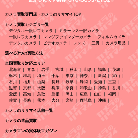
カメラ買取専門店・カメラのリサマイTOP
カメラ買取カテゴリ一覧
デジタル一眼レフカメラ
ミラーレス一眼カメラ
一眼レフカメラ
レンジファインダーカメラ
フィルムカメラ
デジタルカメラ
ビデオカメラ
レンズ
三脚
カメラ用品
選べる3つの買取方法
全国買取り対応エリア
北海道
青森
岩手
宮城
秋田
山形
福島
茨城
栃木
群馬
埼玉
千葉
東京
神奈川
新潟
富山
石川
福井
山梨
長野
岐阜
静岡
愛知
三重
滋賀
京都
大阪
兵庫
奈良
和歌山
徳島
香川
愛媛
高知
鳥取
島根
岡山
広島
山口
福岡
佐賀
長崎
熊本
大分
宮崎
鹿児島
沖縄
カメラのリサマイ店舗一覧
カメラの遺品買取
カメラマンの実体験マガジン