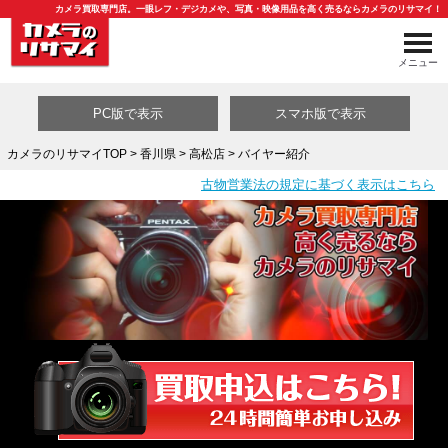
カメラ買取専門店。一眼レフ・デジカメや、写真・映像用品を高く売るならカメラのリサマイ！
メニュー
PC版で表示
スマホ版で表示
カメラのリサマイTOP
>
香川県
>
高松店
> バイヤー紹介
古物営業法の規定に基づく表示はこちら
買取カテゴリ一覧