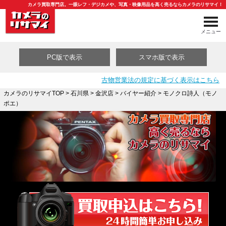
カメラ買取専門店。一眼レフ・デジカメや、写真・映像用品を高く売るならカメラのリサマイ！
メニュー
PC版で表示
スマホ版で表示
古物営業法の規定に基づく表示はこちら
カメラのリサマイTOP
>
石川県
>
金沢店
>
バイヤー紹介
> モノクロ詩人（モノ
ポエ）