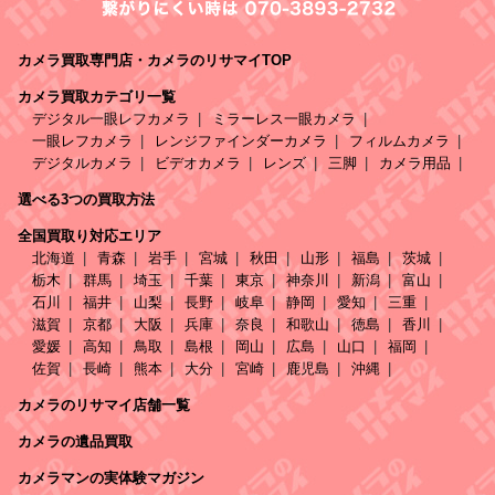
カメラ買取専門店・カメラのリサマイTOP
カメラ買取カテゴリ一覧
デジタル一眼レフカメラ
ミラーレス一眼カメラ
一眼レフカメラ
レンジファインダーカメラ
フィルムカメラ
デジタルカメラ
ビデオカメラ
レンズ
三脚
カメラ用品
選べる3つの買取方法
全国買取り対応エリア
北海道
青森
岩手
宮城
秋田
山形
福島
茨城
栃木
群馬
埼玉
千葉
東京
神奈川
新潟
富山
石川
福井
山梨
長野
岐阜
静岡
愛知
三重
滋賀
京都
大阪
兵庫
奈良
和歌山
徳島
香川
愛媛
高知
鳥取
島根
岡山
広島
山口
福岡
佐賀
長崎
熊本
大分
宮崎
鹿児島
沖縄
カメラのリサマイ店舗一覧
カメラの遺品買取
カメラマンの実体験マガジン