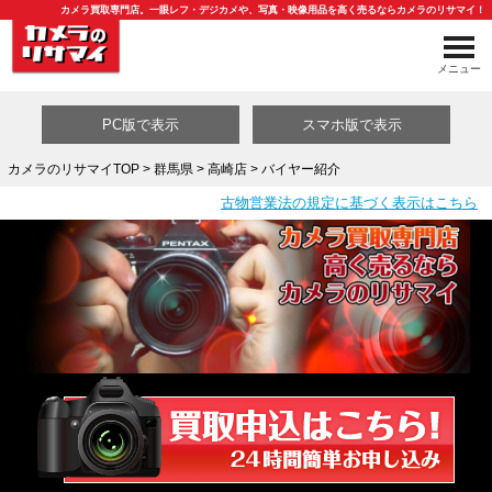
カメラ買取専門店。一眼レフ・デジカメや、写真・映像用品を高く売るならカメラのリサマイ！
メニュー
PC版で表示
スマホ版で表示
カメラのリサマイTOP
>
群馬県
>
高崎店
> バイヤー紹介
古物営業法の規定に基づく表示はこちら
買取カテゴリ一覧