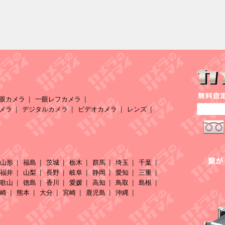
眼カメラ
一眼レフカメラ
メラ
デジタルカメラ
ビデオカメラ
レンズ
山形
福島
茨城
栃木
群馬
埼玉
千葉
福井
山梨
長野
岐阜
静岡
愛知
三重
歌山
徳島
香川
愛媛
高知
鳥取
島根
崎
熊本
大分
宮崎
鹿児島
沖縄