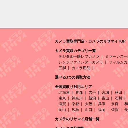
カメラ買取専門店・カメラのリサマイTOP
カメラ買取カテゴリ一覧
デジタル一眼レフカメラ
ミラーレス一
レンジファインダーカメラ
フィルムカ
三脚
カメラ用品
選べる3つの買取方法
全国買取り対応エリア
北海道
青森
岩手
宮城
秋田
東京
神奈川
新潟
富山
石川
滋賀
京都
大阪
兵庫
奈良
和
岡山
広島
山口
福岡
佐賀
長
カメラのリサマイ店舗一覧