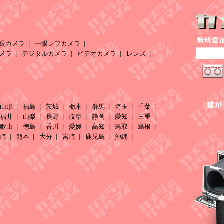
眼カメラ
一眼レフカメラ
メラ
デジタルカメラ
ビデオカメラ
レンズ
山形
福島
茨城
栃木
群馬
埼玉
千葉
福井
山梨
長野
岐阜
静岡
愛知
三重
歌山
徳島
香川
愛媛
高知
鳥取
島根
崎
熊本
大分
宮崎
鹿児島
沖縄