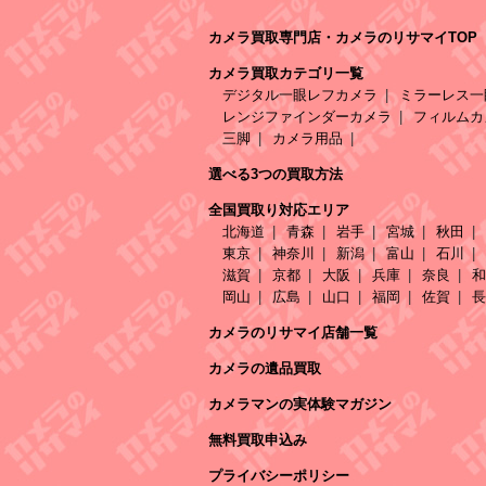
カメラ買取専門店・カメラのリサマイTOP
カメラ買取カテゴリ一覧
デジタル一眼レフカメラ
ミラーレス一
レンジファインダーカメラ
フィルムカ
三脚
カメラ用品
選べる3つの買取方法
全国買取り対応エリア
北海道
青森
岩手
宮城
秋田
東京
神奈川
新潟
富山
石川
滋賀
京都
大阪
兵庫
奈良
和
岡山
広島
山口
福岡
佐賀
長
カメラのリサマイ店舗一覧
カメラの遺品買取
カメラマンの実体験マガジン
無料買取申込み
プライバシーポリシー