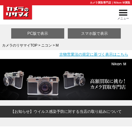
カメラ買取専門店｜Nikon M買取
メニュー
PC版で表示
スマホ版で表示
カメラのリサマイTOP
>
ニコン
> M
古物営業法の規定に基づく表示はこちら
買取カテゴリ一覧
【お知らせ】ウイルス感染予防に対する当店の取り組みについて