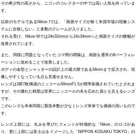
その希少性の高さから、ニコンのコレクターの中では高い人気を誇っていま
す。
以前のモデルであるNikon Iでは、「画面サイズが狭く米国市場の現像シス
テムに合致しない」と多数のクレームが入りました。
それを受け、Nikon Mでは24x32mmから24x34mmへと画面サイズの横幅が
改善されています。
また、同様に問題となっていたコマ間の間隔は、画面を通常の8パーフォレ
ーションに改めることで改善しました。
ボディの金型とシャッターの設計上の最大限である34mmまで拡大され、現
像しやすくなっている点も見逃せません。
レンズは3群7枚構成のニッコール50mmF1.5が標準装備されていたとされま
すが、その優れた精度は世界にニッコールの名を広めた源とも言えるレンズ
です。
このレンズも本体同様に製造本数が少なくレンズ単体でも価値の高いもので
す。
レンズ上部には、丸みを帯びたフォントが特徴的な「Nikon」のロゴがあ
り、更に上部には富士山をイメージした「NIPPON KOGAKU TOKYO」の