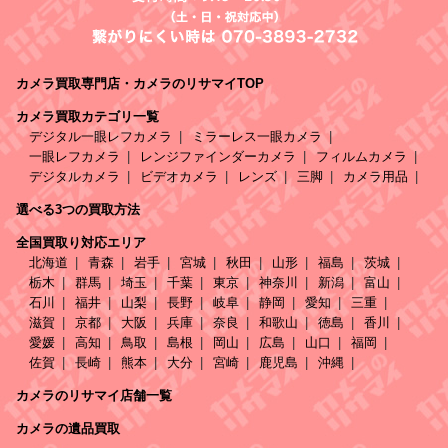
カメラ買取専門店・カメラのリサマイTOP
カメラ買取カテゴリ一覧
デジタル一眼レフカメラ
ミラーレス一眼カメラ
一眼レフカメラ
レンジファインダーカメラ
フィルムカメラ
デジタルカメラ
ビデオカメラ
レンズ
三脚
カメラ用品
選べる3つの買取方法
全国買取り対応エリア
北海道
青森
岩手
宮城
秋田
山形
福島
茨城
栃木
群馬
埼玉
千葉
東京
神奈川
新潟
富山
石川
福井
山梨
長野
岐阜
静岡
愛知
三重
滋賀
京都
大阪
兵庫
奈良
和歌山
徳島
香川
愛媛
高知
鳥取
島根
岡山
広島
山口
福岡
佐賀
長崎
熊本
大分
宮崎
鹿児島
沖縄
カメラのリサマイ店舗一覧
カメラの遺品買取