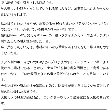
でも高値で取り引きされる商品です。
その美しい外観をずっと見ていられる楽しみなど、所有者にしかわからない
喜びが得られます。
見た目でもわかりますが、通常のNew FM2と違いシリアルナンバーに「N」
ではなく「T」が付いている機体がNikon FM2Tです。
機能はNew FM2と変わらず35mmの一眼レフフィルムカメラであり、チタン
製であるため耐久性が増した一台。
唯一異なる点といえば、素材の違いから重量が若干軽くなり、取り回しやす
くなった点。
チタン製のボディはF2やF3などのプロが使用するフラッグシップ機によく
使われる素材であることから、New FM2も初心者入門機として定番である
だけでなく、プロが愛用できる名機と位置づけられたことを意味していま
す。
チタンは雨や海水のほか気温にも強く、防腐性が高く溶けにくい物質として
耐久性に優れた素材です。
人気カメラFM2の高級品は、コレクターやカメラ愛好家にも人気の商品で
す。