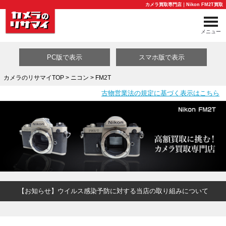
カメラ買取専門店｜Nikon FM2T買取
メニュー
PC版で表示
スマホ版で表示
カメラのリサマイTOP
>
ニコン
> FM2T
古物営業法の規定に基づく表示はこちら
買取カテゴリ一覧
【お知らせ】ウイルス感染予防に対する当店の取り組みについて