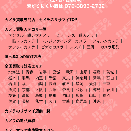
カメラ買取専門店・カメラのリサマイTOP
カメラ買取カテゴリ一覧
デジタル一眼レフカメラ
ミラーレス一眼カメラ
一眼レフカメラ
レンジファインダーカメラ
フィルムカメラ
デジタルカメラ
ビデオカメラ
レンズ
三脚
カメラ用品
選べる3つの買取方法
全国買取り対応エリア
北海道
青森
岩手
宮城
秋田
山形
福島
茨城
栃木
群馬
埼玉
千葉
東京
神奈川
新潟
富山
石川
福井
山梨
長野
岐阜
静岡
愛知
三重
滋賀
京都
大阪
兵庫
奈良
和歌山
徳島
香川
愛媛
高知
鳥取
島根
岡山
広島
山口
福岡
佐賀
長崎
熊本
大分
宮崎
鹿児島
沖縄
カメラのリサマイ店舗一覧
カメラの遺品買取
カメラマンの実体験マガジン