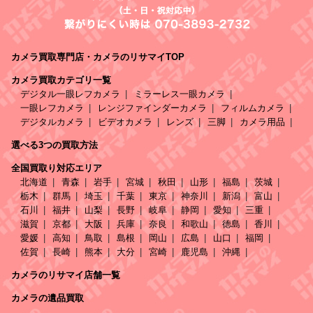
カメラ買取専門店・カメラのリサマイTOP
カメラ買取カテゴリ一覧
デジタル一眼レフカメラ
ミラーレス一眼カメラ
一眼レフカメラ
レンジファインダーカメラ
フィルムカメラ
デジタルカメラ
ビデオカメラ
レンズ
三脚
カメラ用品
選べる3つの買取方法
全国買取り対応エリア
北海道
青森
岩手
宮城
秋田
山形
福島
茨城
栃木
群馬
埼玉
千葉
東京
神奈川
新潟
富山
石川
福井
山梨
長野
岐阜
静岡
愛知
三重
滋賀
京都
大阪
兵庫
奈良
和歌山
徳島
香川
愛媛
高知
鳥取
島根
岡山
広島
山口
福岡
佐賀
長崎
熊本
大分
宮崎
鹿児島
沖縄
カメラのリサマイ店舗一覧
カメラの遺品買取