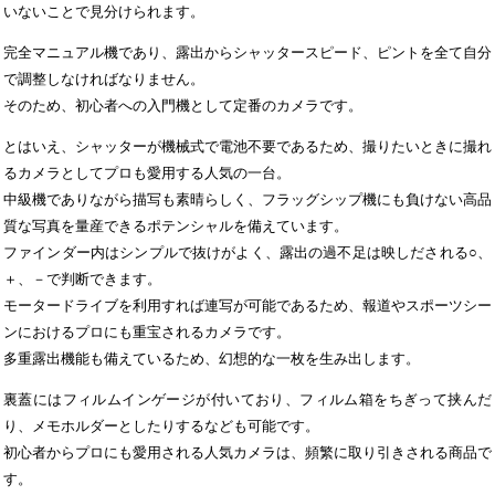
いないことで見分けられます。
完全マニュアル機であり、露出からシャッタースピード、ピントを全て自分
で調整しなければなりません。
そのため、初心者への入門機として定番のカメラです。
とはいえ、シャッターが機械式で電池不要であるため、撮りたいときに撮れ
るカメラとしてプロも愛用する人気の一台。
中級機でありながら描写も素晴らしく、フラッグシップ機にも負けない高品
質な写真を量産できるポテンシャルを備えています。
ファインダー内はシンプルで抜けがよく、露出の過不足は映しだされる○、
＋、－で判断できます。
モータードライブを利用すれば連写が可能であるため、報道やスポーツシー
ンにおけるプロにも重宝されるカメラです。
多重露出機能も備えているため、幻想的な一枚を生み出します。
裏蓋にはフィルムインゲージが付いており、フィルム箱をちぎって挟んだ
り、メモホルダーとしたりするなども可能です。
初心者からプロにも愛用される人気カメラは、頻繁に取り引きされる商品で
す。