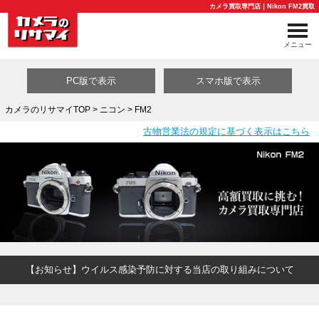
カメラ買取専門店｜Nikon FM2買取
メニュー
PC版で表示
スマホ版で表示
カメラのリサマイTOP
>
ニコン
> FM2
古物営業法の規定に基づく表示はこちら
買取カテゴリ一覧
【お知らせ】ウイルス感染予防に対する当店の取り組みについて