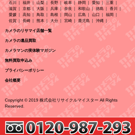
石川
福井
山梨
長野
岐阜
静岡
愛知
三重
滋賀
京都
大阪
兵庫
奈良
和歌山
徳島
香川
愛媛
高知
鳥取
島根
岡山
広島
山口
福岡
佐賀
長崎
熊本
大分
宮崎
鹿児島
沖縄
カメラのリサマイ店舗一覧
カメラの遺品買取
カメラマンの実体験マガジン
無料買取申込み
プライバシーポリシー
会社概要
Copyright © 2019 株式会社リサイクルマイスター All Rights
Reserved.