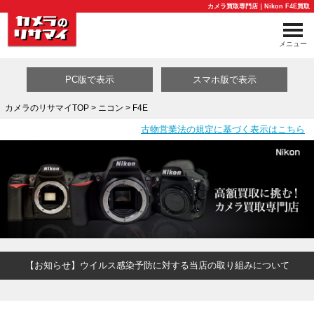
カメラ買取専門店｜Nikon F4E買取
メニュー
PC版で表示
スマホ版で表示
カメラのリサマイTOP
>
ニコン
> F4E
古物営業法の規定に基づく表示はこちら
買取カテゴリ一覧
【お知らせ】ウイルス感染予防に対する当店の取り組みについて