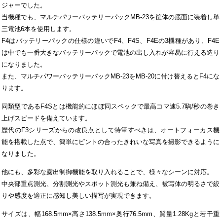
ジャーでした。
当機種でも、マルチパワーバッテリーパックMB-23を筐体の底面に装着し単
三電池6本を使用します。
F4はバッテリーパックの仕様の違いでF4、F4S、F4Eの3機種があり、F4E
は中でも一番大きなバッテリーパックで電池の出し入れが容易に行える造り
になりました。
また、マルチパワーバッテリーパックMB-23をMB-20に付け替えるとF4にな
ります。
同類型であるF4Sとは機能的にほぼ同スペックで最高コマ速5.7駒/秒の巻き
上げスピードを備えています。
歴代のF3シリーズからの改良点として特筆すべきは、オートフォーカス機
能を搭載した点で、簡単にピントの合ったきれいな写真を撮影できるように
なりました。
他にも、多彩な露出制御機能を取り入れることで、様々なシーンに対応。
中央部重点測光、分割測光やスポット測光も兼ね備え、被写体の明るさで絞
りや感度を適正に感知し美しい描写が実現できます。
サイズは、幅168.5mm×高さ138.5mm×奥行76.5mm、質量1.28Kgと若干重