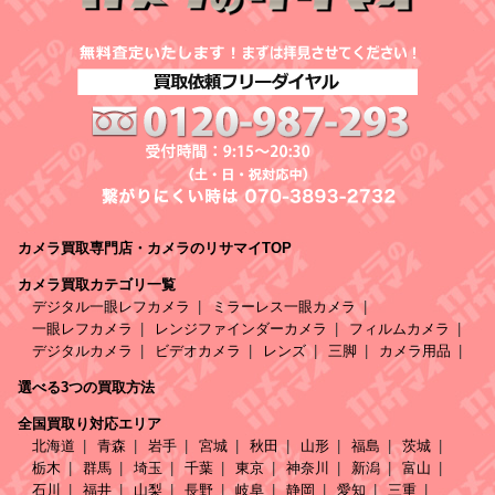
カメラ買取専門店・カメラのリサマイTOP
カメラ買取カテゴリ一覧
デジタル一眼レフカメラ
ミラーレス一眼カメラ
一眼レフカメラ
レンジファインダーカメラ
フィルムカメラ
デジタルカメラ
ビデオカメラ
レンズ
三脚
カメラ用品
選べる3つの買取方法
全国買取り対応エリア
北海道
青森
岩手
宮城
秋田
山形
福島
茨城
栃木
群馬
埼玉
千葉
東京
神奈川
新潟
富山
石川
福井
山梨
長野
岐阜
静岡
愛知
三重