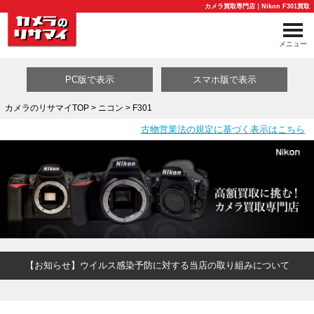
カメラ買取専門店｜Nikon F301買取
メニュー
PC版で表示
スマホ版で表示
カメラのリサマイTOP
>
ニコン
> F301
古物営業法の規定に基づく表示はこちら
買取カテゴリ一覧
【お知らせ】ウイルス感染予防に対する当店の取り組みについて