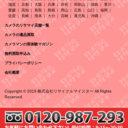
滋賀
京都
大阪
兵庫
奈良
和歌山
徳島
香川
愛媛
高知
鳥取
島根
岡山
広島
山口
福岡
佐賀
長崎
熊本
大分
宮崎
鹿児島
沖縄
カメラのリサマイ店舗一覧
カメラの遺品買取
カメラマンの実体験マガジン
無料買取申込み
プライバシーポリシー
会社概要
Copyright © 2019 株式会社リサイクルマイスター All Rights
Reserved.