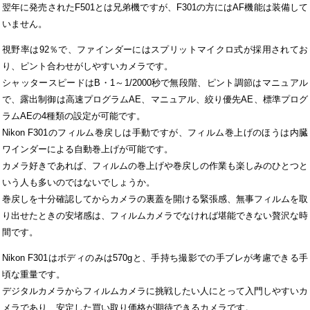
翌年に発売されたF501とは兄弟機ですが、F301の方にはAF機能は装備して
いません。
視野率は92％で、ファインダーにはスプリットマイクロ式が採用されてお
り、ピント合わせがしやすいカメラです。
シャッタースピードはB・1～1/2000秒で無段階、ピント調節はマニュアル
で、露出制御は高速プログラムAE、マニュアル、絞り優先AE、標準プログ
ラムAEの4種類の設定が可能です。
Nikon F301のフィルム巻戻しは手動ですが、フィルム巻上げのほうは内臓
ワインダーによる自動巻上げが可能です。
カメラ好きであれば、フィルムの巻上げや巻戻しの作業も楽しみのひとつと
いう人も多いのではないでしょうか。
巻戻しを十分確認してからカメラの裏蓋を開ける緊張感、無事フィルムを取
り出せたときの安堵感は、フィルムカメラでなければ堪能できない贅沢な時
間です。
Nikon F301はボディのみは570gと、手持ち撮影での手ブレが考慮できる手
頃な重量です。
デジタルカメラからフィルムカメラに挑戦したい人にとって入門しやすいカ
メラであり、安定した買い取り価格が期待できるカメラです。