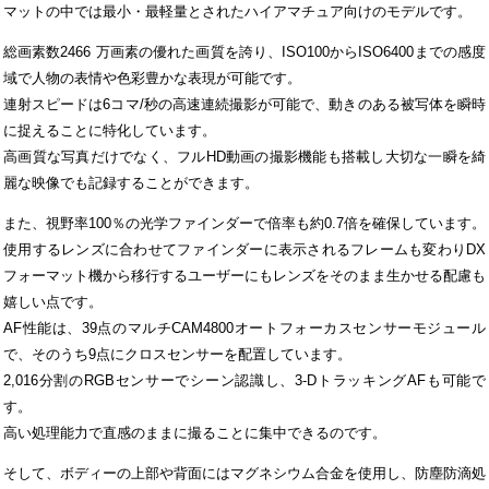
マットの中では最小・最軽量とされたハイアマチュア向けのモデルです。
総画素数2466 万画素の優れた画質を誇り、ISO100からISO6400までの感度
域で人物の表情や色彩豊かな表現が可能です。
連射スピードは6コマ/秒の高速連続撮影が可能で、動きのある被写体を瞬時
に捉えることに特化しています。
高画質な写真だけでなく、フルHD動画の撮影機能も搭載し大切な一瞬を綺
麗な映像でも記録することができます。
また、視野率100％の光学ファインダーで倍率も約0.7倍を確保しています。
使用するレンズに合わせてファインダーに表示されるフレームも変わりDX
フォーマット機から移行するユーザーにもレンズをそのまま生かせる配慮も
嬉しい点です。
AF性能は、39点のマルチCAM4800オートフォーカスセンサーモジュール
で、そのうち9点にクロスセンサーを配置しています。
2,016分割のRGBセンサーでシーン認識し、3-DトラッキングAFも可能で
す。
高い処理能力で直感のままに撮ることに集中できるのです。
そして、ボディーの上部や背面にはマグネシウム合金を使用し、防塵防滴処