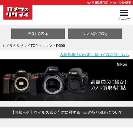
カメラ買取専門店｜Nikon D600買取
メニュー
PC版で表示
スマホ版で表示
カメラのリサマイTOP
>
ニコン
> D600
古物営業法の規定に基づく表示はこちら
買取カテゴリ一覧
【お知らせ】ウイルス感染予防に対する当店の取り組みについて