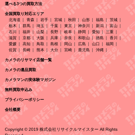
選べる3つの買取方法
全国買取り対応エリア
北海道
青森
岩手
宮城
秋田
山形
福島
茨城
栃木
群馬
埼玉
千葉
東京
神奈川
新潟
富山
石川
福井
山梨
長野
岐阜
静岡
愛知
三重
滋賀
京都
大阪
兵庫
奈良
和歌山
徳島
香川
愛媛
高知
鳥取
島根
岡山
広島
山口
福岡
佐賀
長崎
熊本
大分
宮崎
鹿児島
沖縄
カメラのリサマイ店舗一覧
カメラの遺品買取
カメラマンの実体験マガジン
無料買取申込み
プライバシーポリシー
会社概要
Copyright © 2019 株式会社リサイクルマイスター All Rights