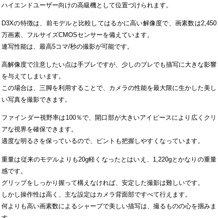
ハイエンドユーザー向けの高級機として位置づけられます。
D3Xの特徴は、前モデルと比較してはるかに高い解像度で、画素数は2,450
万画素、フルサイズCMOSセンサーを備えています。
連写性能は、最高5コマ/秒の撮影が可能です。
高解像度で注意したい点は手ブレですが、少しのブレでも描写に大きな影響
を与えてしまいます。
この場合は、三脚を利用することで、カメラの性能を最大限に生かした美し
い写真を撮影できます。
ファインダー視野率は100％で、開口部が大きいアイピースにより広くクリ
アな視界を確保できます。
適度な明るさを保っているので、ピントも把握しやすくなっています。
重量は従来のモデルよりも20g軽くなったとはいえ、1,220gとかなりの重量
感です。
グリップをしっかり握って構えなければ、安定した撮影は難しいです。
しかし操作性は高く、主な設定はカメラ背面部ですべて行えます。
何よりも高い画素数によるシャープで美しい描写は、撮るものの心を掴みま
す。