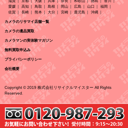
滋賀
京都
大阪
兵庫
奈良
和歌山
徳島
香川
愛媛
高知
鳥取
島根
岡山
広島
山口
福岡
佐賀
長崎
熊本
大分
宮崎
鹿児島
沖縄
カメラのリサマイ店舗一覧
カメラの遺品買取
カメラマンの実体験マガジン
無料買取申込み
プライバシーポリシー
会社概要
Copyright © 2019 株式会社リサイクルマイスター All Rights
Reserved.