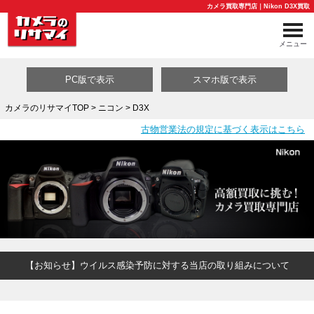
カメラ買取専門店｜Nikon D3X買取
メニュー
PC版で表示
スマホ版で表示
カメラのリサマイTOP
>
ニコン
> D3X
古物営業法の規定に基づく表示はこちら
買取カテゴリ一覧
【お知らせ】ウイルス感染予防に対する当店の取り組みについて