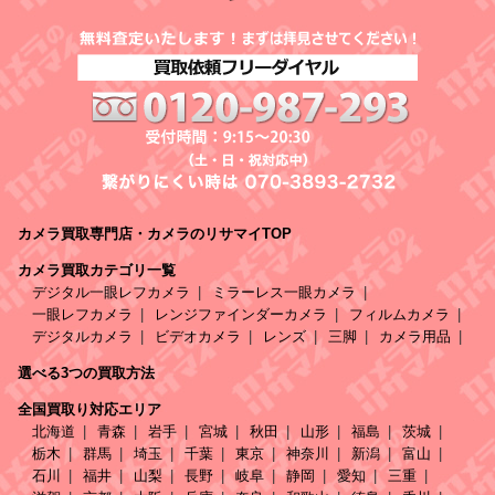
カメラ買取専門店・カメラのリサマイTOP
カメラ買取カテゴリ一覧
デジタル一眼レフカメラ
ミラーレス一眼カメラ
一眼レフカメラ
レンジファインダーカメラ
フィルムカメラ
デジタルカメラ
ビデオカメラ
レンズ
三脚
カメラ用品
選べる3つの買取方法
全国買取り対応エリア
北海道
青森
岩手
宮城
秋田
山形
福島
茨城
栃木
群馬
埼玉
千葉
東京
神奈川
新潟
富山
石川
福井
山梨
長野
岐阜
静岡
愛知
三重