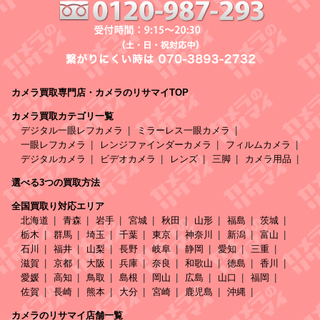
カメラ買取専門店・カメラのリサマイTOP
カメラ買取カテゴリ一覧
デジタル一眼レフカメラ
ミラーレス一眼カメラ
一眼レフカメラ
レンジファインダーカメラ
フィルムカメラ
デジタルカメラ
ビデオカメラ
レンズ
三脚
カメラ用品
選べる3つの買取方法
全国買取り対応エリア
北海道
青森
岩手
宮城
秋田
山形
福島
茨城
栃木
群馬
埼玉
千葉
東京
神奈川
新潟
富山
石川
福井
山梨
長野
岐阜
静岡
愛知
三重
滋賀
京都
大阪
兵庫
奈良
和歌山
徳島
香川
愛媛
高知
鳥取
島根
岡山
広島
山口
福岡
佐賀
長崎
熊本
大分
宮崎
鹿児島
沖縄
カメラのリサマイ店舗一覧