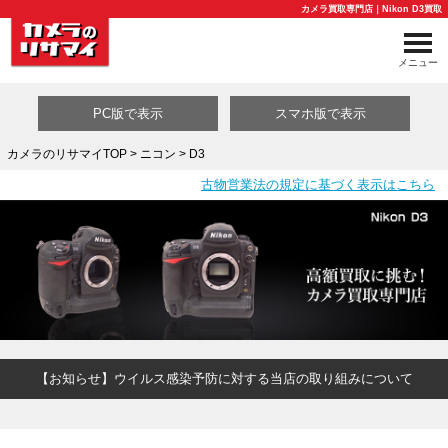
カメラ買取専門店｜Nikon D3買取
メニュー
PC版で表示
スマホ版で表示
カメラのリサマイTOP
>
ニコン
> D3
古物営業法の規定に基づく表示はこちら
買取カテゴリ一覧
【お知らせ】ウイルス感染予防に対する当店の取り組みについて