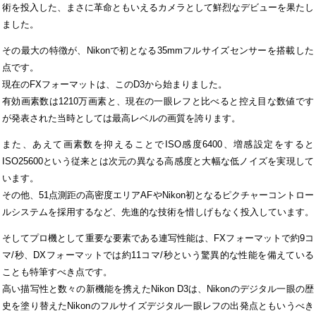
術を投入した、まさに革命ともいえるカメラとして鮮烈なデビューを果たし
ました。
その最大の特徴が、Nikonで初となる35mmフルサイズセンサーを搭載した
点です。
現在のFXフォーマットは、このD3から始まりました。
有効画素数は1210万画素と、現在の一眼レフと比べると控え目な数値です
が発表された当時としては最高レベルの画質を誇ります。
また、あえて画素数を抑えることでISO感度6400、増感設定をすると
ISO25600という従来とは次元の異なる高感度と大幅な低ノイズを実現して
います。
その他、51点測距の高密度エリアAFやNikon初となるピクチャーコントロー
ルシステムを採用するなど、先進的な技術を惜しげもなく投入しています。
そしてプロ機として重要な要素である連写性能は、FXフォーマットで約9コ
マ/秒、DXフォーマットでは約11コマ/秒という驚異的な性能を備えている
ことも特筆すべき点です。
高い描写性と数々の新機能を携えたNikon D3は、Nikonのデジタル一眼の歴
史を塗り替えたNikonのフルサイズデジタル一眼レフの出発点ともいうべき