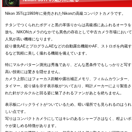
Nikon 35Tiは1993年に発売されたNikonの高級コンパクトカメラです。
チタンでつくられたボディと黒の革張りからは高級感にあふれるオーラを
放ち、NIKONカメラのなかでも異色の存在として中古カメラ市場において
人気が高い機種になります。
絞り優先AEとプログラムAEなどの自動露出機能やAF、ストロボを内蔵す
るなど気軽に美しく撮れる機能を備えています。
特にマルチパターン測光は秀逸であり、どんな悪条件でもしっかりと写す
高い技術には驚きを隠せません。
カメラ上部にはフォーカス距離や露出補正メモリ、フィルムカウンター、
タイマー、絞り値を示す表示板がついており、時計メーカーにより製造さ
れた針がクルクルと回る姿に魅了されるファンがあとを絶ちません。
表示板にバックライトがついているため、暗い場所でも見られるのはうれ
しい点です。
写りはコンパクトカメラにしてはキレのあるシャープさはなく、程よいボ
ケが楽しめる特徴があります。