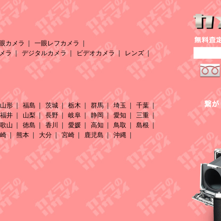
眼カメラ
一眼レフカメラ
メラ
デジタルカメラ
ビデオカメラ
レンズ
山形
福島
茨城
栃木
群馬
埼玉
千葉
福井
山梨
長野
岐阜
静岡
愛知
三重
歌山
徳島
香川
愛媛
高知
鳥取
島根
崎
熊本
大分
宮崎
鹿児島
沖縄