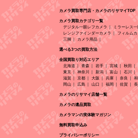
カメラ買取専門店・カメラのリサマイTOP
カメラ買取カテゴリ一覧
デジタル一眼レフカメラ
ミラーレス一
レンジファインダーカメラ
フィルムカ
三脚
カメラ用品
選べる3つの買取方法
全国買取り対応エリア
北海道
青森
岩手
宮城
秋田
東京
神奈川
新潟
富山
石川
滋賀
京都
大阪
兵庫
奈良
和
岡山
広島
山口
福岡
佐賀
長
カメラのリサマイ店舗一覧
カメラの遺品買取
カメラマンの実体験マガジン
無料買取申込み
プライバシーポリシー