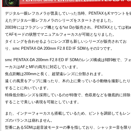
デジタル一眼レフカメラが普及していった当時、PENTAXもKマウントを
えたデジタル一眼レフカメラのシリーズをスタートさせました。
2003年にはフラグシップ機となる*ist Dが販売され、PENTAXとしては初
てAFモードの状態でマニュアルフォーカスが可能となりました。
タイミングを合わせるようにレンズ群も新しいシリーズが販売されてお
り、smc PENTAX-DA 200mm F2.8 ED IF SDMもその1つです。
smc PENTAX-DA 200mm F2.8 ED IF SDMのレンズ構成は8群9枚で、フ
ーカスはAFとMFの両方に対応しています。
焦点距離は200mmと長く、超望遠レンズに分類されます。
遠くの風景をアップに撮ったり、木の上に乗っている小動物を撮影したり
することに向いています。
特殊低分散レンズを採用しているのが特徴で、色収差などを徹底的に排除
することで美しい表現を可能としています。
また、インナーフォーカスも搭載しているため、ピントを調節してもレン
ズのバランスは崩れません。
型番にあるSDMは超音波モーターの事を指しており、シャッター音を限