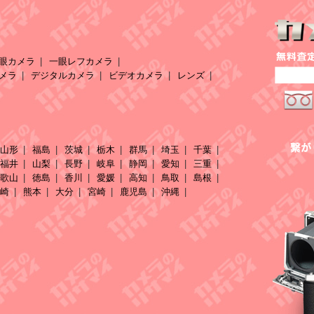
眼カメラ
一眼レフカメラ
メラ
デジタルカメラ
ビデオカメラ
レンズ
山形
福島
茨城
栃木
群馬
埼玉
千葉
福井
山梨
長野
岐阜
静岡
愛知
三重
歌山
徳島
香川
愛媛
高知
鳥取
島根
崎
熊本
大分
宮崎
鹿児島
沖縄