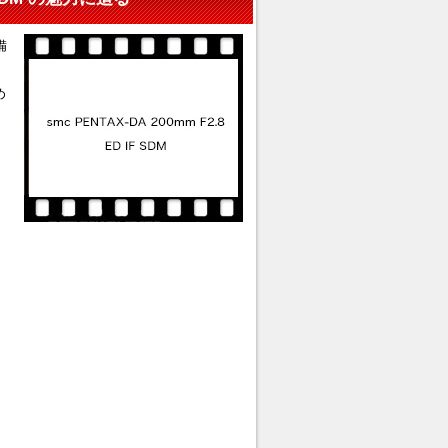
備
め
ォ
り