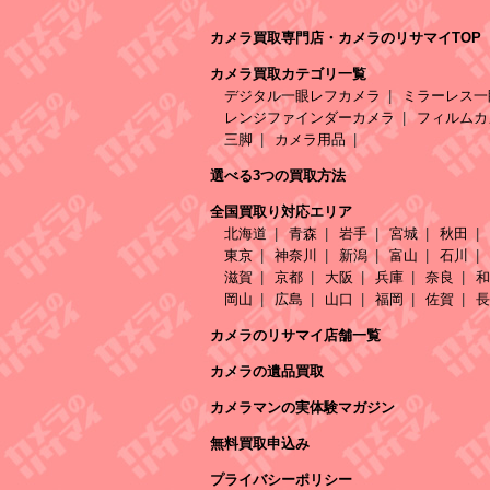
カメラ買取専門店・カメラのリサマイTOP
カメラ買取カテゴリ一覧
デジタル一眼レフカメラ
ミラーレス一
レンジファインダーカメラ
フィルムカ
三脚
カメラ用品
選べる3つの買取方法
全国買取り対応エリア
北海道
青森
岩手
宮城
秋田
東京
神奈川
新潟
富山
石川
滋賀
京都
大阪
兵庫
奈良
和
岡山
広島
山口
福岡
佐賀
長
カメラのリサマイ店舗一覧
カメラの遺品買取
カメラマンの実体験マガジン
無料買取申込み
プライバシーポリシー