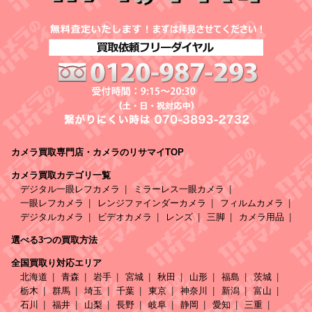
カメラ買取専門店・カメラのリサマイTOP
カメラ買取カテゴリ一覧
デジタル一眼レフカメラ
ミラーレス一眼カメラ
一眼レフカメラ
レンジファインダーカメラ
フィルムカメラ
デジタルカメラ
ビデオカメラ
レンズ
三脚
カメラ用品
選べる3つの買取方法
全国買取り対応エリア
北海道
青森
岩手
宮城
秋田
山形
福島
茨城
栃木
群馬
埼玉
千葉
東京
神奈川
新潟
富山
石川
福井
山梨
長野
岐阜
静岡
愛知
三重