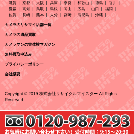
滋賀
京都
大阪
兵庫
奈良
和歌山
徳島
香川
愛媛
高知
鳥取
島根
岡山
広島
山口
福岡
佐賀
長崎
熊本
大分
宮崎
鹿児島
沖縄
カメラのリサマイ店舗一覧
カメラの遺品買取
カメラマンの実体験マガジン
無料買取申込み
プライバシーポリシー
会社概要
Copyright © 2019 株式会社リサイクルマイスター All Rights
Reserved.