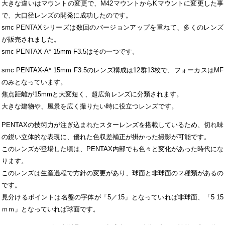
大きな違いはマウントの変更で、M42マウントからKマウントに変更した事
で、大口径レンズの開発に成功したのです。
smc PENTAXシリーズは数回のバージョンアップを重ねて、多くのレンズ
が販売されました。
smc PENTAX-A* 15mm F3.5はその一つです。
smc PENTAX-A* 15mm F3.5のレンズ構成は12群13枚で、フォーカスはMF
のみとなっています。
焦点距離が15mmと大変短く、超広角レンズに分類されます。
大きな建物や、風景を広く撮りたい時に役立つレンズです。
PENTAXの技術力が注ぎ込まれたスターレンズを搭載しているため、切れ味
の鋭い立体的な表現に、優れた色収差補正が掛かった撮影が可能です。
このレンズが登場した頃は、PENTAX内部でも色々と変化があった時代にな
ります。
このレンズは生産過程で方針の変更があり、球面と非球面の２種類があるの
です。
見分けるポイントは名盤の字体が「5／15」となっていれば非球面、「5 15
ｍｍ」となっていれば球面です。