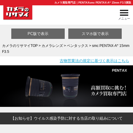
カメラ買取専門店｜PENTAXsmc PENTAX-A* 15mm F3.5買取
メニュー
PC版で表示
スマホ版で表示
カメラのリサマイTOP
>
カメラレンズ
>
ペンタックス
> smc PENTAX-A* 15mm
F3.5
買取カテゴリ一覧
古物営業法の規定に基づく表示はこちら
【お知らせ】ウイルス感染予防に対する当店の取り組みについて