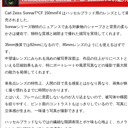
Carl Zeiss SonnarT*CF 150mmF4 はハッセルブラッド用のレンズとして
売されました。
Sonnarシリーズ独特のニュアンスである対象物のシャープさと背景の柔ら
かさは健在で、独特な質感と細部まで優れた描写を実現してくれます。
35mm換算では82mmになるので、85mmレンズのようにも使えるはずで
す。
中望遠レンズにみられる浅めの被写界深度は、作品の仕上がりにベストと
いえる圧縮効果もあり、特にポートレートや風景写真などの撮影で最大限
の能力を発揮してくれます。
単焦点レンズの特性上、人間の目で見る感覚とはかなり異なり、画角が狭
く撮り慣れるまでに時間がかかります。
とはいえ、フレームに意図しないものが入り込まないので、被写体や構図
を絞りやすく、ピント面のコントラストもはっきりしているので、写真に
立体感が生まれ、一味違う写真が撮影できます。
ハッセルブラッドならではの繊細な階調表現とボケ味も心地よく、カメラ