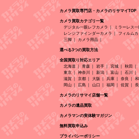
カメラ買取専門店・カメラのリサマイTOP
カメラ買取カテゴリ一覧
デジタル一眼レフカメラ
ミラーレス一
レンジファインダーカメラ
フィルムカ
三脚
カメラ用品
選べる3つの買取方法
全国買取り対応エリア
北海道
青森
岩手
宮城
秋田
東京
神奈川
新潟
富山
石川
滋賀
京都
大阪
兵庫
奈良
和
岡山
広島
山口
福岡
佐賀
長
カメラのリサマイ店舗一覧
カメラの遺品買取
カメラマンの実体験マガジン
無料買取申込み
プライバシーポリシー