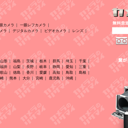
眼カメラ
一眼レフカメラ
メラ
デジタルカメラ
ビデオカメラ
レンズ
山形
福島
茨城
栃木
群馬
埼玉
千葉
福井
山梨
長野
岐阜
静岡
愛知
三重
歌山
徳島
香川
愛媛
高知
鳥取
島根
崎
熊本
大分
宮崎
鹿児島
沖縄