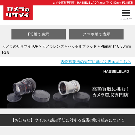
カメラ買取専門店｜HASSELBLADPlanar T* C 80mm F2.8買取
メニュー
PC版で表示
スマホ版で表示
カメラのリサマイTOP
>
カメラレンズ
>
ハッセルブラッド
> Planar T* C 80mm
F2.8
買取カテゴリ一覧
古物営業法の規定に基づく表示はこちら
【お知らせ】ウイルス感染予防に対する当店の取り組みについて