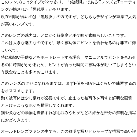
このレンズにはタイプが２つあり、「銀鏡胴」であるCレンズとTコーティ
ングが施された「黒鏡胴」があります。
現在相場が高いのは「黒鏡胴」の方ですが、どちらもデザインが重厚で人気
が高いレンズです。
このレンズの魅力は、とにかく解像度とボケ味が素晴らしいことです。
これは大きな魅力なのですが、動く被写体にピントを合わせるのは非常に難
しいです。
特に動物や子供などをポートレートする場合、マニュアルでピントを合わせ
るのに時間がかかるため、ピントが合った瞬間に被写体が動いてしまうとい
う残念なことも多々おこります。
このレンズのクセになれるまでは、まずF値をF8かF11ぐらいで練習するの
をオススメします。
動く被写体は少し慣れが必要ですが、止まった被写体を写すと鮮明な画質、
とろけるようなボケを描写してくれます。
猫や犬などの動物を撮影すれば毛並みやヒゲなどの細かな部分の鮮明な描写
におどろきます。
オールドレンズファンの中でも、この鮮明な写りとシャープな描写で高い評