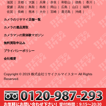
滋賀
京都
大阪
兵庫
奈良
和歌山
徳島
香川
愛媛
高知
鳥取
島根
岡山
広島
山口
福岡
佐賀
長崎
熊本
大分
宮崎
鹿児島
沖縄
カメラのリサマイ店舗一覧
カメラの遺品買取
カメラマンの実体験マガジン
無料買取申込み
プライバシーポリシー
会社概要
Copyright © 2019 株式会社リサイクルマイスター All Rights
Reserved.