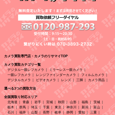
カメラ買取専門店・カメラのリサマイTOP
カメラ買取カテゴリ一覧
デジタル一眼レフカメラ
ミラーレス一眼カメラ
一眼レフカメラ
レンジファインダーカメラ
フィルムカメラ
デジタルカメラ
ビデオカメラ
レンズ
三脚
カメラ用品
選べる3つの買取方法
全国買取り対応エリア
北海道
青森
岩手
宮城
秋田
山形
福島
茨城
栃木
群馬
埼玉
千葉
東京
神奈川
新潟
富山
石川
福井
山梨
長野
岐阜
静岡
愛知
三重