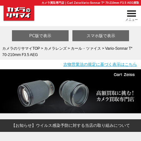
カメラ買取専門店｜Carl ZeissVario-Sonnar T* 70-210mm F3.5 AEG買取
メニュー
PC版で表示
スマホ版で表示
カメラのリサマイTOP
>
カメラレンズ
>
カール・ツァイス
> Vario-Sonnar T*
70-210mm F3.5 AEG
買取カテゴリ一覧
古物営業法の規定に基づく表示はこちら
【お知らせ】ウイルス感染予防に対する当店の取り組みについて