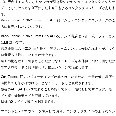
ズに専念するようになりヤシカが引き継いだヤシカ・コンタックスシリー
ズ、そしてヤシカを傘下にした京セラもよるコンタックスシリーズがありま
す。
Vario-Sonnar T* 70-210mm F3.5 AEGはヤシカ・コンタックスシリーズのこ
ろに販売されたレンズです。
Vario-Sonnar T* 70-210mm F3.5 AEGのレンズ構成は12群15枚、フォーカス
はMF対応です。
焦点距離は70～210mmと長く、望遠ズームレンズに分類されますが、マク
ロ機能も搭載している点が特徴です。
遠くの物を近くに引き寄せるだけでなく、レンズを本体側に引いて回すだけ
でマクロモードに切り替わり、幅広いシーンで活躍します。
Carl ZeissのT*レンズコーティングが施されているため、光量が低い場所や
時間帯でも像がぼやけることなく、くっきりと表現されます。
型番のAEはAEレンズであることを指しており、機能としてマニュアルモー
ドと絞り優先モードを搭載しています。
型番のGはドイツ製である証明です。
マウントはY/Cマウントを採用しており、コンタックスRTSのようなヤシ