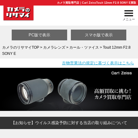
カメラ買取専門店｜Carl ZeissTouit 12mm F2.8 SONY E買取
メニュー
PC版で表示
スマホ版で表示
カメラのリサマイTOP
>
カメラレンズ
>
カール・ツァイス
> Touit 12mm F2.8
SONY E
買取カテゴリ一覧
古物営業法の規定に基づく表示はこちら
【お知らせ】ウイルス感染予防に対する当店の取り組みについて