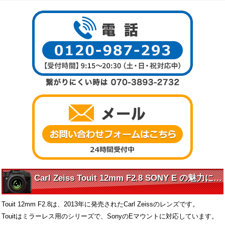
Carl Zeiss Touit 12mm F2.8 SONY E の魅力に迫る
Touit 12mm F2.8は、2013年に発売されたCarl Zeissのレンズです。
Touitはミラーレス用のシリーズで、SonyのEマウントに対応しています。