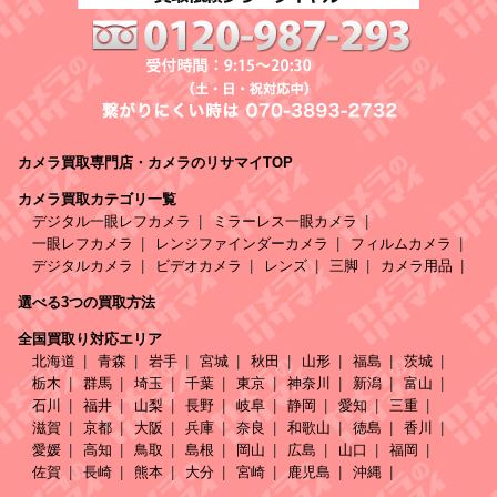
カメラ買取専門店・カメラのリサマイTOP
カメラ買取カテゴリ一覧
デジタル一眼レフカメラ
ミラーレス一眼カメラ
一眼レフカメラ
レンジファインダーカメラ
フィルムカメラ
デジタルカメラ
ビデオカメラ
レンズ
三脚
カメラ用品
選べる3つの買取方法
全国買取り対応エリア
北海道
青森
岩手
宮城
秋田
山形
福島
茨城
栃木
群馬
埼玉
千葉
東京
神奈川
新潟
富山
石川
福井
山梨
長野
岐阜
静岡
愛知
三重
滋賀
京都
大阪
兵庫
奈良
和歌山
徳島
香川
愛媛
高知
鳥取
島根
岡山
広島
山口
福岡
佐賀
長崎
熊本
大分
宮崎
鹿児島
沖縄