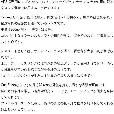
APS-C専用レンズとなっており、フルサイズのミラーレス機で使用の際は
クロップ機能で使用することができます。
12mmという広い画角に加え、開放値はf2.8と明るく、風景をはじめ夜景・
星景写真の撮影にも適しているレンズです。
重量は260gと軽く、携帯性は抜群。
コンパクトなミラーレスカメラとの相性が良く、街中でのスナップ撮影にも
おすすめです。
デメリットとしては、オートフォーカスが遅く、駆動音が大きい点が挙げら
れます。
また、フォーカスリングにはゴム製の幅広グリップが使用されており、汚れ
が目立ちやすい点も残念ながら不評のようです。
しかし、このレンズが生み出す写真の色乗りの良さは抜群です。
Carl Zeissならではの深く鮮やかな発色を持ち、豊かな表現が可能です。
特に光の条件が厳しい暗所や逆光シーンでは、T*コーティングが能力を発揮
してくれます。
フレアやゴーストを低減し、ありのままの色・形で世界を切り取ってくれる
銘玉といえるでしょう。