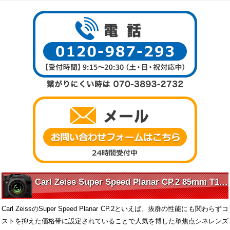
Carl Zeiss Super Speed Planar CP.2 85mm T1.5 の魅力に迫る
Carl ZeissのSuper Speed Planar CP.2といえば、抜群の性能にも関わらずコ
ストを抑えた価格帯に設定されていることで人気を博した単焦点シネレンズ