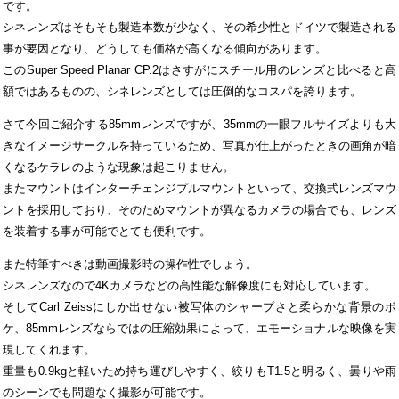
です。
シネレンズはそもそも製造本数が少なく、その希少性とドイツで製造される
事が要因となり、どうしても価格が高くなる傾向があります。
このSuper Speed Planar CP.2はさすがにスチール用のレンズと比べると高
額ではあるものの、シネレンズとしては圧倒的なコスパを誇ります。
さて今回ご紹介する85mmレンズですが、35mmの一眼フルサイズよりも大
きなイメージサークルを持っているため、写真が仕上がったときの画角が暗
くなるケラレのような現象は起こりません。
またマウントはインターチェンジプルマウントといって、交換式レンズマウ
ントを採用しており、そのためマウントが異なるカメラの場合でも、レンズ
を装着する事が可能でとても便利です。
また特筆すべきは動画撮影時の操作性でしょう。
シネレンズなので4Kカメラなどの高性能な解像度にも対応しています。
そしてCarl Zeissにしか出せない被写体のシャープさと柔らかな背景のボ
ケ、85mmレンズならではの圧縮効果によって、エモーショナルな映像を実
現してくれます。
重量も0.9kgと軽いため持ち運びしやすく、絞りもT1.5と明るく、曇りや雨
のシーンでも問題なく撮影が可能です。