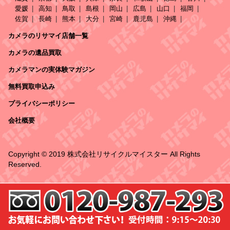
愛媛
高知
鳥取
島根
岡山
広島
山口
福岡
佐賀
長崎
熊本
大分
宮崎
鹿児島
沖縄
カメラのリサマイ店舗一覧
カメラの遺品買取
カメラマンの実体験マガジン
無料買取申込み
プライバシーポリシー
会社概要
Copyright © 2019 株式会社リサイクルマイスター All Rights
Reserved.